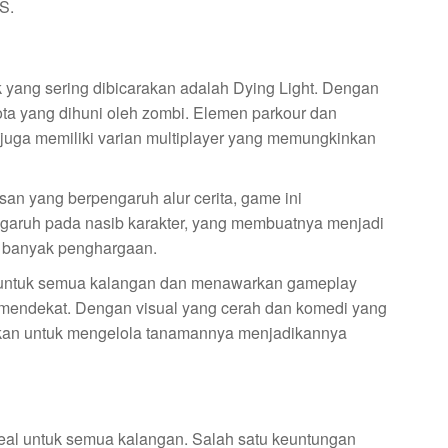
S.
 yang sering dibicarakan adalah Dying Light. Dengan
a yang dihuni oleh zombi. Elemen parkour dan
 juga memiliki varian multiplayer yang memungkinkan
n yang berpengaruh alur cerita, game ini
garuh pada nasib karakter, yang membuatnya menjadi
ma banyak penghargaan.
cok untuk semua kalangan dan menawarkan gameplay
mendekat. Dengan visual yang cerah dan komedi yang
tuhkan untuk mengelola tanamannya menjadikannya
eal untuk semua kalangan. Salah satu keuntungan