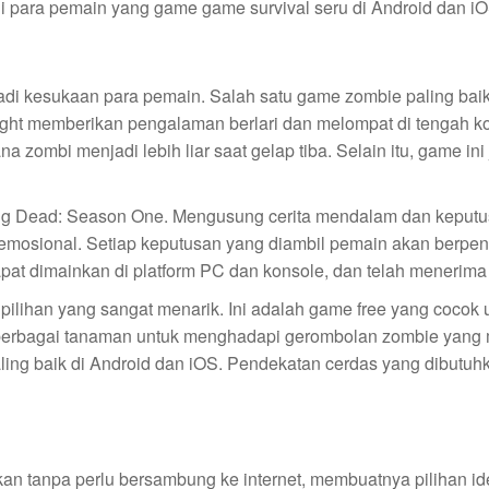
gi para pemain yang game game survival seru di Android dan iO
adi kesukaan para pemain. Salah satu game zombie paling baik
ht memberikan pengalaman berlari dan melompat di tengah kot
mbi menjadi lebih liar saat gelap tiba. Selain itu, game ini
ng Dead: Season One. Mengusung cerita mendalam dan keputusa
osional. Setiap keputusan yang diambil pemain akan berpen
apat dimainkan di platform PC dan konsole, dan telah meneri
ah pilihan yang sangat menarik. Ini adalah game free yang co
erbagai tanaman untuk menghadapi gerombolan zombie yang 
 paling baik di Android dan iOS. Pendekatan cerdas yang dibu
n tanpa perlu bersambung ke internet, membuatnya pilihan id