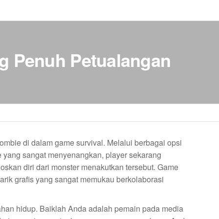
ng Penuh Petualangan
bie di dalam game survival. Melalui berbagai opsi
ne yang sangat menyenangkan, player sekarang
skan diri dari monster menakutkan tersebut. Game
rik grafis yang sangat memukau berkolaborasi
rtahan hidup. Baiklah Anda adalah pemain pada media