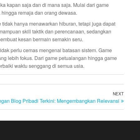
eka kapan saja dan di mana saja. Mulai dari game
k hingga remaja dan orang dewasa.
 tidak hanya menawarkan hiburan, tetapi juga dapat
ampuan skill taktik dan perencanaan, sedangkan
 membuat kesan bermain semakin seru.
 tidak perlu cemas mengenai batasan sistem. Game
ang lebih fokus. Dari game petualangan hingga game
erbaiki waktu senggang di semua usia.
NEXT
Next
ringan Blog Pribadi Terkini: Mengembangkan Relevansi
Post