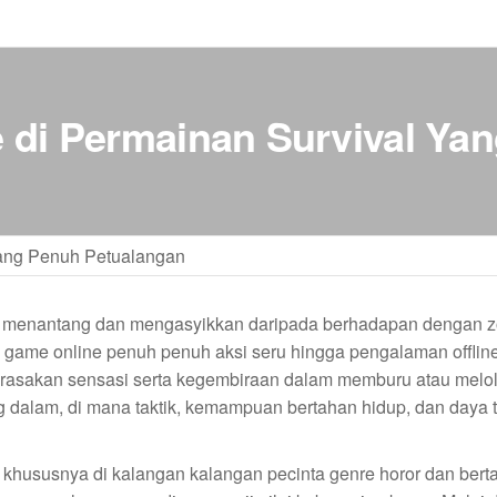
di Permainan Survival Ya
ang Penuh Petualangan
h menantang dan mengasyikkan daripada berhadapan dengan zom
ri game online penuh penuh aksi seru hingga pengalaman offli
rasakan sensasi serta kegembiraan dalam memburu atau melolo
alam, di mana taktik, kemampuan bertahan hidup, dan daya ta
t, khususnya di kalangan kalangan pecinta genre horor dan be