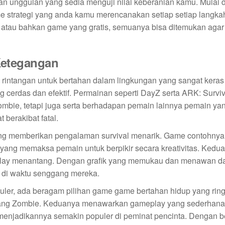
n unggulan yang sedia menguji nilai keberanian kamu. Mulai
 strategi yang anda kamu merencanakan setiap setiap langkah 
, atau bahkan game yang gratis, semuanya bisa ditemukan aga
Ketegangan
intangan untuk bertahan dalam lingkungan yang sangat keras se
ang cerdas dan efektif. Permainan seperti DayZ serta ARK: Sur
bie, tetapi juga serta berhadapan pemain lainnya pemain yang
 berakibat fatal.
 yang memberikan pengalaman survival menarik. Game contohny
ng memaksa pemain untuk berpikir secara kreativitas. Kedua j
lay menantang. Dengan grafik yang memukau dan menawan dan s
a di waktu senggang mereka.
ler, ada beragam pilihan game game bertahan hidup yang ring
bang Zombie. Keduanya menawarkan gameplay yang sederhana d
menjadikannya semakin populer di peminat pencinta. Dengan be