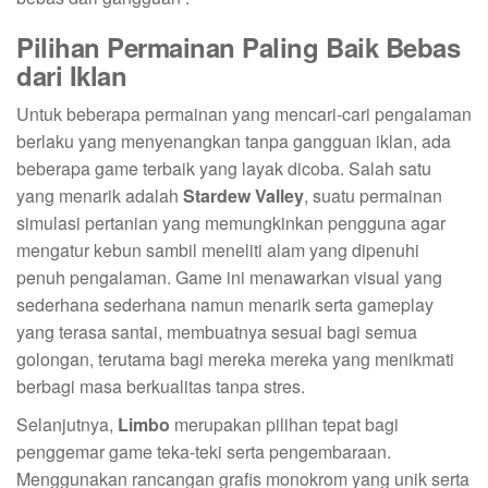
Pilihan Permainan Paling Baik Bebas
dari Iklan
Untuk beberapa permainan yang mencari-cari pengalaman
berlaku yang menyenangkan tanpa gangguan iklan, ada
beberapa game terbaik yang layak dicoba. Salah satu
yang menarik adalah
Stardew Valley
, suatu permainan
simulasi pertanian yang memungkinkan pengguna agar
mengatur kebun sambil meneliti alam yang dipenuhi
penuh pengalaman. Game ini menawarkan visual yang
sederhana sederhana namun menarik serta gameplay
yang terasa santai, membuatnya sesuai bagi semua
golongan, terutama bagi mereka mereka yang menikmati
berbagi masa berkualitas tanpa stres.
Selanjutnya,
Limbo
merupakan pilihan tepat bagi
penggemar game teka-teki serta pengembaraan.
Menggunakan rancangan grafis monokrom yang unik serta