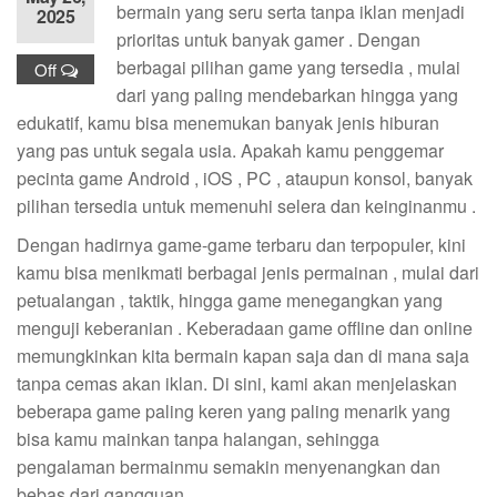
bermain yang seru serta tanpa iklan menjadi
2025
prioritas untuk banyak gamer . Dengan
berbagai pilihan game yang tersedia , mulai
Off
dari yang paling mendebarkan hingga yang
edukatif, kamu bisa menemukan banyak jenis hiburan
yang pas untuk segala usia. Apakah kamu penggemar
pecinta game Android , iOS , PC , ataupun konsol, banyak
pilihan tersedia untuk memenuhi selera dan keinginanmu .
Dengan hadirnya game-game terbaru dan terpopuler, kini
kamu bisa menikmati berbagai jenis permainan , mulai dari
petualangan , taktik, hingga game menegangkan yang
menguji keberanian . Keberadaan game offline dan online
memungkinkan kita bermain kapan saja dan di mana saja
tanpa cemas akan iklan. Di sini, kami akan menjelaskan
beberapa game paling keren yang paling menarik yang
bisa kamu mainkan tanpa halangan, sehingga
pengalaman bermainmu semakin menyenangkan dan
bebas dari gangguan .