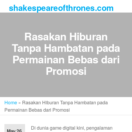
Skip
shakespeareofthrones.com
to
the
content
Rasakan Hiburan
Tanpa Hambatan pada
Permainan Bebas dari
Promosi
Home
»
Rasakan Hiburan Tanpa Hambatan pada
Permainan Bebas dari Promosi
Di dunia game digital kini, pengalaman
May 26,