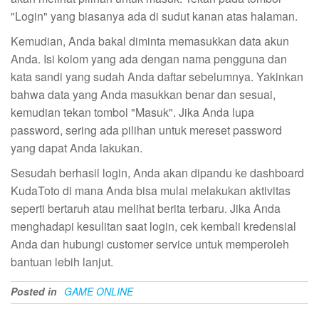
"Login" yang biasanya ada di sudut kanan atas halaman.
Kemudian, Anda bakal diminta memasukkan data akun
Anda. Isi kolom yang ada dengan nama pengguna dan
kata sandi yang sudah Anda daftar sebelumnya. Yakinkan
bahwa data yang Anda masukkan benar dan sesuai,
kemudian tekan tombol "Masuk". Jika Anda lupa
password, sering ada pilihan untuk mereset password
yang dapat Anda lakukan.
Sesudah berhasil login, Anda akan dipandu ke dashboard
KudaToto di mana Anda bisa mulai melakukan aktivitas
seperti bertaruh atau melihat berita terbaru. Jika Anda
menghadapi kesulitan saat login, cek kembali kredensial
Anda dan hubungi customer service untuk memperoleh
bantuan lebih lanjut.
Posted in
GAME ONLINE