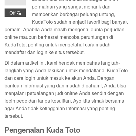
permainan yang sangat menarik dan
Off
memberikan berbagai peluang untung,
KudaToto sudah menjadi favorit bagi banyak
pemain. Apabila Anda masih mengenal dunia perjudian
online maupun berhasrat mencoba peruntungan di
KudaToto, penting untuk mengetahui cara mudah
mendaftar dan login ke situs tersebut.
Di dalam artikel ini, kami hendak membahas langkah-
langkah yang Anda lakukan untuk mendaftar di KudaToto
dan cara login untuk masuk ke akun Anda. Dengan
bantuan informasi yang dan mudah dipahami, Anda bisa
menjalani petualangan judi online Anda sendiri dengan
lebih pede dan tanpa kesulitan. Ayo kita simak bersama
agar Anda tidak ketinggalan informasi yang penting
tersebut.
Pengenalan Kuda Toto