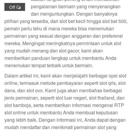
pengalaman bermain yang menyenangkan
Off
dan menguntungkan. Dengan banyaknya
pilihan yang tersedia, dari slot bet kecil hingga slot bet 500,
pemain perlu tahu di mana mereka bisa menemukan
permainan yang sesuai dengan anggaran dan preferensi
mereka. Mengingat meningkatnya permintaan untuk slot
yang mudah menang dan slot gacor, kami akan
memberikan panduan lengkap untuk membantu Anda
menemukan tempat terbaik untuk bermain.
Dalam artikel ini, kami akan menjelajahi berbagai opsi slot
online, termasuk metode pembayaran seperti slot qris, slot
dana, dan slot ovo. Kami juga akan membahas berbagai
jenis permainan, seperti slot luar negeri, slot thailand, dan
slot kamboja, serta memberikan informasi mengenai RTP
slot online untuk membantu Anda membuat keputusan
yang lebih baik. Dengan informasi ini, Anda dapat dengan
mudah mendaftar dan menikmati permainan slot yang