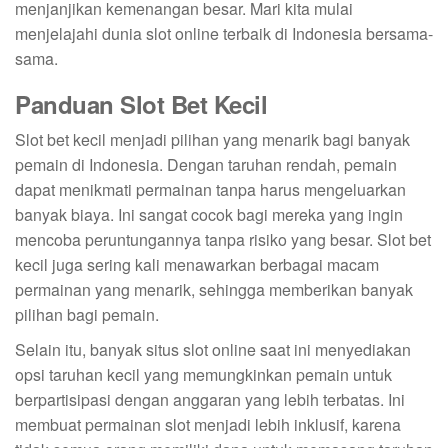
menjanjikan kemenangan besar. Mari kita mulai
menjelajahi dunia slot online terbaik di Indonesia bersama-
sama.
Panduan Slot Bet Kecil
Slot bet kecil menjadi pilihan yang menarik bagi banyak
pemain di Indonesia. Dengan taruhan rendah, pemain
dapat menikmati permainan tanpa harus mengeluarkan
banyak biaya. Ini sangat cocok bagi mereka yang ingin
mencoba peruntungannya tanpa risiko yang besar. Slot bet
kecil juga sering kali menawarkan berbagai macam
permainan yang menarik, sehingga memberikan banyak
pilihan bagi pemain.
Selain itu, banyak situs slot online saat ini menyediakan
opsi taruhan kecil yang memungkinkan pemain untuk
berpartisipasi dengan anggaran yang lebih terbatas. Ini
membuat permainan slot menjadi lebih inklusif, karena