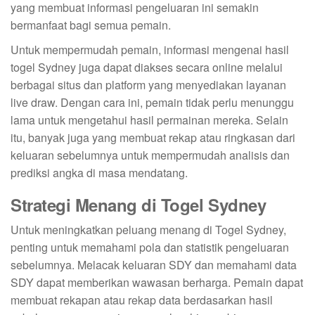
yang membuat informasi pengeluaran ini semakin
bermanfaat bagi semua pemain.
Untuk mempermudah pemain, informasi mengenai hasil
togel Sydney juga dapat diakses secara online melalui
berbagai situs dan platform yang menyediakan layanan
live draw. Dengan cara ini, pemain tidak perlu menunggu
lama untuk mengetahui hasil permainan mereka. Selain
itu, banyak juga yang membuat rekap atau ringkasan dari
keluaran sebelumnya untuk mempermudah analisis dan
prediksi angka di masa mendatang.
Strategi Menang di Togel Sydney
Untuk meningkatkan peluang menang di Togel Sydney,
penting untuk memahami pola dan statistik pengeluaran
sebelumnya. Melacak keluaran SDY dan memahami data
SDY dapat memberikan wawasan berharga. Pemain dapat
membuat rekapan atau rekap data berdasarkan hasil