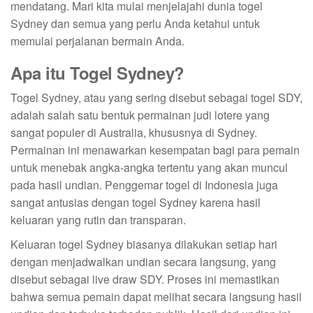
mendatang. Mari kita mulai menjelajahi dunia togel
Sydney dan semua yang perlu Anda ketahui untuk
memulai perjalanan bermain Anda.
Apa itu Togel Sydney?
Togel Sydney, atau yang sering disebut sebagai togel SDY,
adalah salah satu bentuk permainan judi lotere yang
sangat populer di Australia, khususnya di Sydney.
Permainan ini menawarkan kesempatan bagi para pemain
untuk menebak angka-angka tertentu yang akan muncul
pada hasil undian. Penggemar togel di Indonesia juga
sangat antusias dengan togel Sydney karena hasil
keluaran yang rutin dan transparan.
Keluaran togel Sydney biasanya dilakukan setiap hari
dengan menjadwalkan undian secara langsung, yang
disebut sebagai live draw SDY. Proses ini memastikan
bahwa semua pemain dapat melihat secara langsung hasil