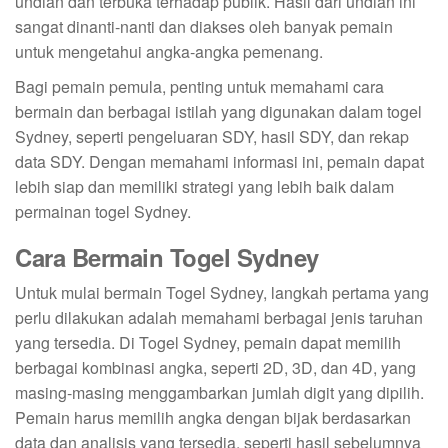
undian dan terbuka terhadap publik. Hasil dari undian ini
sangat dinanti-nanti dan diakses oleh banyak pemain
untuk mengetahui angka-angka pemenang.
Bagi pemain pemula, penting untuk memahami cara
bermain dan berbagai istilah yang digunakan dalam togel
Sydney, seperti pengeluaran SDY, hasil SDY, dan rekap
data SDY. Dengan memahami informasi ini, pemain dapat
lebih siap dan memiliki strategi yang lebih baik dalam
permainan togel Sydney.
Cara Bermain Togel Sydney
Untuk mulai bermain Togel Sydney, langkah pertama yang
perlu dilakukan adalah memahami berbagai jenis taruhan
yang tersedia. Di Togel Sydney, pemain dapat memilih
berbagai kombinasi angka, seperti 2D, 3D, dan 4D, yang
masing-masing menggambarkan jumlah digit yang dipilih.
Pemain harus memilih angka dengan bijak berdasarkan
data dan analisis yang tersedia, seperti hasil sebelumnya