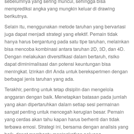
sebelumnya yang sering muncul, sehingga bisa
memprediksi angka yang mungkin keluar di drawing
berikutnya.
Selain itu, menggunakan metode taruhan yang bervariasi
juga dapat menjadi strategi yang efektif. Pemain tidak
hanya harus bergantung pada satu tipe taruhan, melainkan
bisa mencoba kombinasi antara taruhan 2D, 3D, dan 4D.
Dengan melakukan diversifikasi dalam bertaruh, risiko
dapat diminimalisasi dan potensi keuntungan bisa
meningkat. Izinkan diri Anda untuk bereksperimen dengan
berbagai jenis taruhan yang ada.
Terakhir, penting untuk tetap disiplin dan mengelola
anggaran dengan baik. Menetapkan batasan pada jumlah
yang akan dipertaruhkan dalam setiap sesi permainan
sangat penting untuk mencegah kerugian besar. Pemain
yang cerdas akan tahu kapan harus berhenti dan tidak
terbawa emosi. Strategi ini, bersama dengan analisis yang