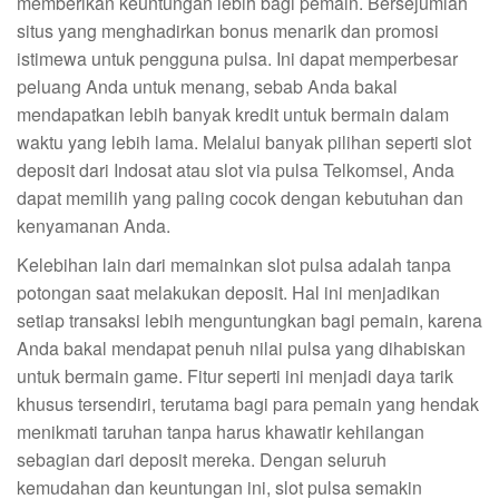
memberikan keuntungan lebih bagi pemain. Bersejumlah
situs yang menghadirkan bonus menarik dan promosi
istimewa untuk pengguna pulsa. Ini dapat memperbesar
peluang Anda untuk menang, sebab Anda bakal
mendapatkan lebih banyak kredit untuk bermain dalam
waktu yang lebih lama. Melalui banyak pilihan seperti slot
deposit dari Indosat atau slot via pulsa Telkomsel, Anda
dapat memilih yang paling cocok dengan kebutuhan dan
kenyamanan Anda.
Kelebihan lain dari memainkan slot pulsa adalah tanpa
potongan saat melakukan deposit. Hal ini menjadikan
setiap transaksi lebih menguntungkan bagi pemain, karena
Anda bakal mendapat penuh nilai pulsa yang dihabiskan
untuk bermain game. Fitur seperti ini menjadi daya tarik
khusus tersendiri, terutama bagi para pemain yang hendak
menikmati taruhan tanpa harus khawatir kehilangan
sebagian dari deposit mereka. Dengan seluruh
kemudahan dan keuntungan ini, slot pulsa semakin