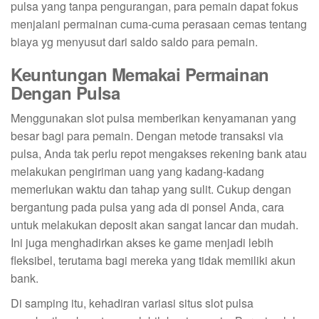
pulsa yang tanpa pengurangan, para pemain dapat fokus
menjalani permainan cuma-cuma perasaan cemas tentang
biaya yg menyusut dari saldo saldo para pemain.
Keuntungan Memakai Permainan
Dengan Pulsa
Menggunakan slot pulsa memberikan kenyamanan yang
besar bagi para pemain. Dengan metode transaksi via
pulsa, Anda tak perlu repot mengakses rekening bank atau
melakukan pengiriman uang yang kadang-kadang
memerlukan waktu dan tahap yang sulit. Cukup dengan
bergantung pada pulsa yang ada di ponsel Anda, cara
untuk melakukan deposit akan sangat lancar dan mudah.
Ini juga menghadirkan akses ke game menjadi lebih
fleksibel, terutama bagi mereka yang tidak memiliki akun
bank.
Di samping itu, kehadiran variasi situs slot pulsa