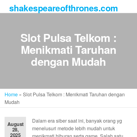
Skip
shakespeareofthrones.com
to
the
content
Slot Pulsa Telkom :
Menikmati Taruhan
dengan Mudah
Home
»
Slot Pulsa Telkom : Menikmati Taruhan dengan
Mudah
Dalam era siber saat ini, banyak orang yg
August
menelusuri metode lebih mudah untuk
28,
2025
menikmati hiburan serta game. Salah satu