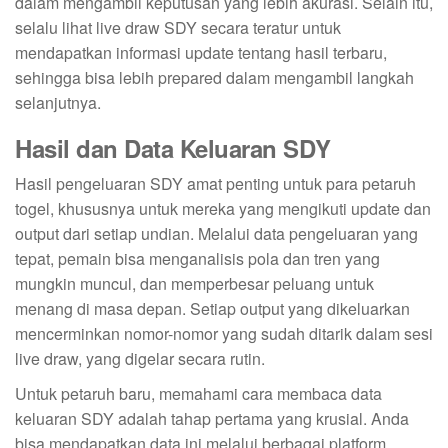
dalam mengambil keputusan yang lebih akurasi. Selain itu,
selalu lihat live draw SDY secara teratur untuk
mendapatkan informasi update tentang hasil terbaru,
sehingga bisa lebih prepared dalam mengambil langkah
selanjutnya.
Hasil dan Data Keluaran SDY
Hasil pengeluaran SDY amat penting untuk para petaruh
togel, khususnya untuk mereka yang mengikuti update dan
output dari setiap undian. Melalui data pengeluaran yang
tepat, pemain bisa menganalisis pola dan tren yang
mungkin muncul, dan memperbesar peluang untuk
menang di masa depan. Setiap output yang dikeluarkan
mencerminkan nomor-nomor yang sudah ditarik dalam sesi
live draw, yang digelar secara rutin.
Untuk petaruh baru, memahami cara membaca data
keluaran SDY adalah tahap pertama yang krusial. Anda
bisa mendapatkan data ini melalui berbagai platform