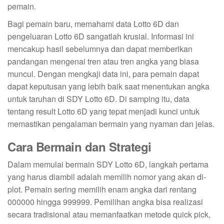
pemain.
Bagi pemain baru, memahami data Lotto 6D dan
pengeluaran Lotto 6D sangatlah krusial. Informasi ini
mencakup hasil sebelumnya dan dapat memberikan
pandangan mengenai tren atau tren angka yang biasa
muncul. Dengan mengkaji data ini, para pemain dapat
dapat keputusan yang lebih baik saat menentukan angka
untuk taruhan di SDY Lotto 6D. Di samping itu, data
tentang result Lotto 6D yang tepat menjadi kunci untuk
memastikan pengalaman bermain yang nyaman dan jelas.
Cara Bermain dan Strategi
Dalam memulai bermain SDY Lotto 6D, langkah pertama
yang harus diambil adalah memilih nomor yang akan di-
plot. Pemain sering memilih enam angka dari rentang
000000 hingga 999999. Pemilihan angka bisa realizasi
secara tradisional atau memanfaatkan metode quick pick,