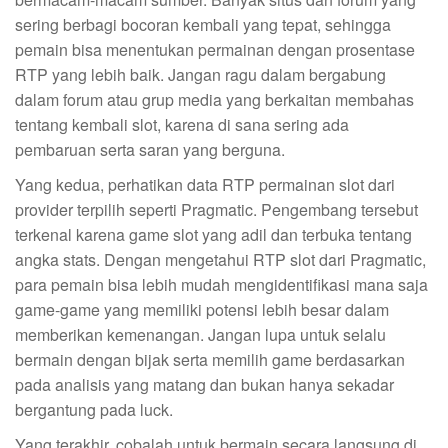
sering berbagi bocoran kembali yang tepat, sehingga
pemain bisa menentukan permainan dengan prosentase
RTP yang lebih baik. Jangan ragu dalam bergabung
dalam forum atau grup media yang berkaitan membahas
tentang kembali slot, karena di sana sering ada
pembaruan serta saran yang berguna.
Yang kedua, perhatikan data RTP permainan slot dari
provider terpilih seperti Pragmatic. Pengembang tersebut
terkenal karena game slot yang adil dan terbuka tentang
angka stats. Dengan mengetahui RTP slot dari Pragmatic,
para pemain bisa lebih mudah mengidentifikasi mana saja
game-game yang memiliki potensi lebih besar dalam
memberikan kemenangan. Jangan lupa untuk selalu
bermain dengan bijak serta memilih game berdasarkan
pada analisis yang matang dan bukan hanya sekadar
bergantung pada luck.
Yang terakhir, cobalah untuk bermain secara langsung di