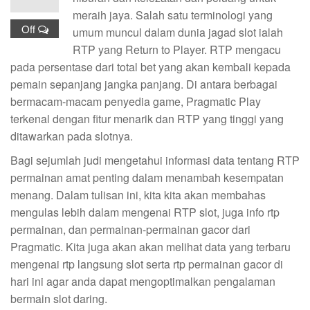
meraih jaya. Salah satu terminologi yang
Off
umum muncul dalam dunia jagad slot ialah
RTP yang Return to Player. RTP mengacu
pada persentase dari total bet yang akan kembali kepada
pemain sepanjang jangka panjang. Di antara berbagai
bermacam-macam penyedia game, Pragmatic Play
terkenal dengan fitur menarik dan RTP yang tinggi yang
ditawarkan pada slotnya.
Bagi sejumlah judi mengetahui informasi data tentang RTP
permainan amat penting dalam menambah kesempatan
menang. Dalam tulisan ini, kita kita akan membahas
mengulas lebih dalam mengenai RTP slot, juga info rtp
permainan, dan permainan-permainan gacor dari
Pragmatic. Kita juga akan akan melihat data yang terbaru
mengenai rtp langsung slot serta rtp permainan gacor di
hari ini agar anda dapat mengoptimalkan pengalaman
bermain slot daring.