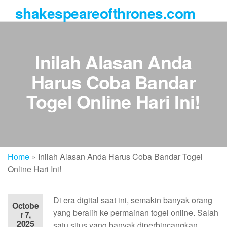
Skip
shakespeareofthrones.com
to
the
content
Inilah Alasan Anda
Harus Coba Bandar
Togel Online Hari Ini!
Home
»
Inilah Alasan Anda Harus Coba Bandar Togel
Online Hari Ini!
Di era digital saat ini, semakin banyak orang
Octobe
yang beralih ke permainan togel online. Salah
r 7,
2025
satu situs yang banyak diperbincangkan