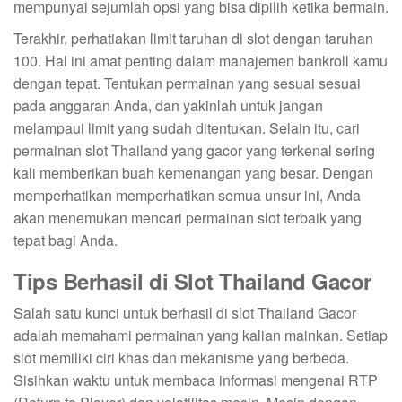
mempunyai sejumlah opsi yang bisa dipilih ketika bermain.
Terakhir, perhatiakan limit taruhan di slot dengan taruhan
100. Hal ini amat penting dalam manajemen bankroll kamu
dengan tepat. Tentukan permainan yang sesuai sesuai
pada anggaran Anda, dan yakinlah untuk jangan
melampaui limit yang sudah ditentukan. Selain itu, cari
permainan slot Thailand yang gacor yang terkenal sering
kali memberikan buah kemenangan yang besar. Dengan
memperhatikan memperhatikan semua unsur ini, Anda
akan menemukan mencari permainan slot terbaik yang
tepat bagi Anda.
Tips Berhasil di Slot Thailand Gacor
Salah satu kunci untuk berhasil di slot Thailand Gacor
adalah memahami permainan yang kalian mainkan. Setiap
slot memiliki ciri khas dan mekanisme yang berbeda.
Sisihkan waktu untuk membaca informasi mengenai RTP