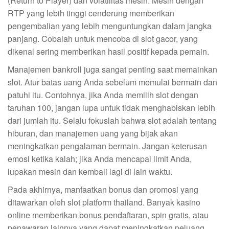
(Return to Player) dan volatilitas mesin. Mesin dengan
RTP yang lebih tinggi cenderung memberikan
pengembalian yang lebih menguntungkan dalam jangka
panjang. Cobalah untuk mencoba di slot gacor, yang
dikenal sering memberikan hasil positif kepada pemain.
Manajemen bankroll juga sangat penting saat memainkan
slot. Atur batas uang Anda sebelum memulai bermain dan
patuhi itu. Contohnya, jika Anda memilih slot dengan
taruhan 100, jangan lupa untuk tidak menghabiskan lebih
dari jumlah itu. Selalu fokuslah bahwa slot adalah tentang
hiburan, dan manajemen uang yang bijak akan
meningkatkan pengalaman bermain. Jangan keterusan
emosi ketika kalah; jika Anda mencapai limit Anda,
lupakan mesin dan kembali lagi di lain waktu.
Pada akhirnya, manfaatkan bonus dan promosi yang
ditawarkan oleh slot platform thailand. Banyak kasino
online memberikan bonus pendaftaran, spin gratis, atau
penawaran lainnya yang dapat meningkatkan peluang