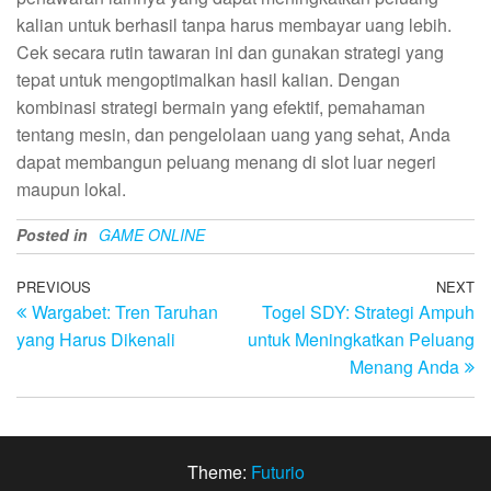
kalian untuk berhasil tanpa harus membayar uang lebih.
Cek secara rutin tawaran ini dan gunakan strategi yang
tepat untuk mengoptimalkan hasil kalian. Dengan
kombinasi strategi bermain yang efektif, pemahaman
tentang mesin, dan pengelolaan uang yang sehat, Anda
dapat membangun peluang menang di slot luar negeri
maupun lokal.
Posted in
GAME ONLINE
Post
Previous
PREVIOUS
NEXT
N
Wargabet: Tren Taruhan
Togel SDY: Strategi Ampuh
Post
Po
navigation
yang Harus Dikenali
untuk Meningkatkan Peluang
Menang Anda
Theme:
Futurio