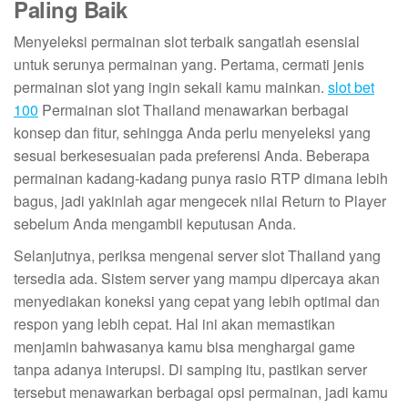
Paling Baik
Menyeleksi permainan slot terbaik sangatlah esensial
untuk serunya permainan yang. Pertama, cermati jenis
permainan slot yang ingin sekali kamu mainkan.
slot bet
100
Permainan slot Thailand menawarkan berbagai
konsep dan fitur, sehingga Anda perlu menyeleksi yang
sesuai berkesesuaian pada preferensi Anda. Beberapa
permainan kadang-kadang punya rasio RTP dimana lebih
bagus, jadi yakinlah agar mengecek nilai Return to Player
sebelum Anda mengambil keputusan Anda.
Selanjutnya, periksa mengenai server slot Thailand yang
tersedia ada. Sistem server yang mampu dipercaya akan
menyediakan koneksi yang cepat yang lebih optimal dan
respon yang lebih cepat. Hal ini akan memastikan
menjamin bahwasanya kamu bisa menghargai game
tanpa adanya interupsi. Di samping itu, pastikan server
tersebut menawarkan berbagai opsi permainan, jadi kamu