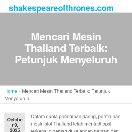
Skip
shakespeareofthrones.com
to
the
content
Mencari Mesin
Thailand Terbaik:
Petunjuk Menyeluruh
Home
»
Mencari Mesin Thailand Terbaik: Petunjuk
Menyeluruh
Dalam dunia permainan daring, permainan
Octobe
mesin slot Thailand telah menjadi opsi
r 9,
2025
terkenal digemari di kalangan pemain dari