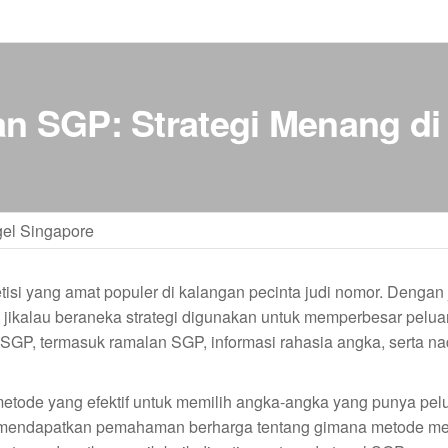
 SGP: Strategi Menang di
gel Singapore
isi yang amat populer di kalangan pecinta judi nomor. Dengan
 jikalau beraneka strategi digunakan untuk memperbesar pelua
n SGP, termasuk ramalan SGP, informasi rahasia angka, serta 
metode yang efektif untuk memilih angka-angka yang punya peluan
at mendapatkan pemahaman berharga tentang gimana metode