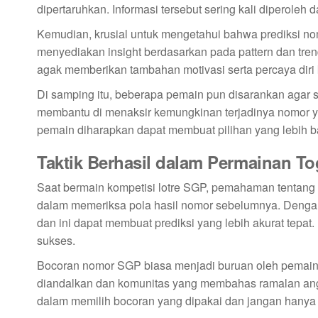
dipertaruhkan. Informasi tersebut sering kali diperoleh 
Kemudian, krusial untuk mengetahui bahwa prediksi nom
menyediakan insight berdasarkan pada pattern dan tren
agak memberikan tambahan motivasi serta percaya diri 
Di samping itu, beberapa pemain pun disarankan agar 
membantu di menaksir kemungkinan terjadinya nomor yan
pemain diharapkan dapat membuat pilihan yang lebih b
Taktik Berhasil dalam Permainan To
Saat bermain kompetisi lotre SGP, pemahaman tentang
dalam memeriksa pola hasil nomor sebelumnya. Dengan 
dan ini dapat membuat prediksi yang lebih akurat tepat
sukses.
Bocoran nomor SGP biasa menjadi buruan oleh pemain 
diandalkan dan komunitas yang membahas ramalan angka
dalam memilih bocoran yang dipakai dan jangan hanya m