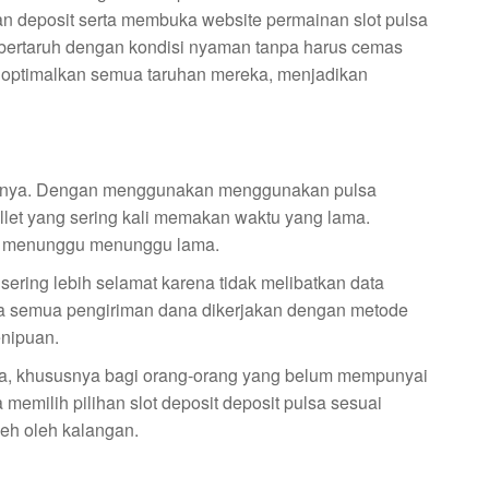
ukan deposit serta membuka website permainan slot pulsa
at bertaruh dengan kondisi nyaman tanpa harus cemas
goptimalkan semua taruhan mereka, menjadikan
rkannya. Dengan menggunakan menggunakan pulsa
llet yang sering kali memakan waktu yang lama.
rlu menunggu menunggu lama.
sering lebih selamat karena tidak melibatkan data
emua semua pengiriman dana dikerjakan dengan metode
enipuan.
guna, khususnya bagi orang-orang yang belum mempunyai
memilih pilihan slot deposit deposit pulsa sesuai
leh oleh kalangan.