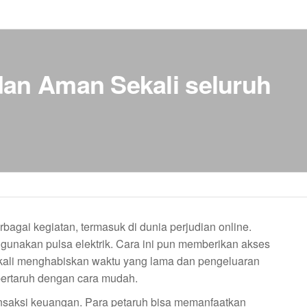
dan Aman Sekali seluruh
bagai kegiatan, termasuk di dunia perjudian online.
ggunakan pulsa elektrik. Cara ini pun memberikan akses
ingkali menghabiskan waktu yang lama dan pengeluaran
n bertaruh dengan cara mudah.
ansaksi keuangan. Para petaruh bisa memanfaatkan