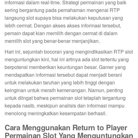
informasi dalam real-time. Strategi permainan yang baik
sering bergantung pada pemahaman mengenai RTP
langsung slot supaya bisa melakukan keputusan yang
lebih cermat. Dengan akses akses informasi tersebut,
pemain dapat kian memilih dengan cermat di dalam
memilih slot yang benar-benar menjanjikan.
Hari ini, sejumlah bocoran yang mengindikasikan RTP slot
menguntungkan kini, hal ini artinya ada slot tertentu yang
berpotensi memberikan keuntungan besar. Gamer yang
mendapatkan informasi tersebut dapat menjadi berani
untuk melakukan taruhan yang lebih tinggi dengan
keinginan untuk meraih kemenangan. Namun, penting
untuk diingat bahwa permainan slot tetaplah tergantung
kepada nasib, meskipun analisis dan informasi mampu
menolong meningkatkan kesempatan berhasil.
Cara Menggunakan Return to Player
Permainan Slot Yang Menguntungkan