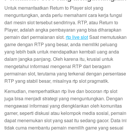
Untuk memanfaatkan Return to Player slot yang
menguntungkan, anda perlu memahami cara kerja fungsi
dari mesin slot tersebut sendirinya. RTP, atau Return to
Player, adalah angka pembayaran yang bisa diharapkan
pemain dari permaianan slot.
rtp live slot
Saat memutuskan
game dengan RTP yang besar, anda memiliki peluang
yang lebih baik untuk mendapatkan kembali uang anda
dalam jangka panjang. Oleh karena itu, krusial untuk
mengetahui informasi mengenai RTP dari beragam
permainan slot, terutama yang terkenal dengan persentase
RTP yang stabil besar, misalnya rtp slot pragmatik.
Kemudian, memperhatikan rtp live dan bocoran rtp slot
juga bisa menjadi strategi yang menguntungkan. Dengan
mengawasi informasi yang diengklankan oleh komunitas
gamer, seperti diskusi atau kelompok media sosial, pemain
dapat menemukan slot yang saat itu sedang gacor. Data ini
tidak cuma membantu pemain memilih game yang sesuai