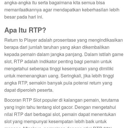
angka-angka itu serta bagaimana kita semua bisa
memanfaatkannya agar mendapatkan keberhasilan lebih
besar pada hari ini.
Apa Itu RTP?
Return to Player adalah prosentase yang mengindikasikan
berapa dari jumlah taruhan yang akan dikembalikan
kepada pemain dalam jangka panjang. Dalam istilah game
slot, RTP adalah indikator penting bagi pemain untuk
mengetahui seberapa tinggi kesempatan yang dimiliki
untuk memenangkan uang. Seringkali, jika lebih tinggi
angka RTP, semakin banyak pula potensi return yang
dapat diperoleh peserta.
Bocoran RTP Slot populer di kalangan pemain, terutama
yang ingin tahu tentang slot gacor. Dengan mengetahui
nilai RTP dari berbagai slot, pemain dapat menentukan
slot yang mempunyai kesempatan lebih baik untuk