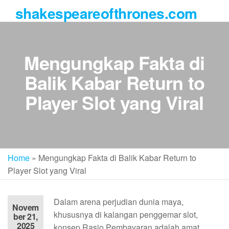
Skip
shakespeareofthrones.com
to
the
content
Mengungkap Fakta di
Balik Kabar Return to
Player Slot yang Viral
Home
»
Mengungkap Fakta di Balik Kabar Return to
Player Slot yang Viral
Dalam arena perjudian dunia maya,
Novem
khususnya di kalangan penggemar slot,
ber 21,
2025
konsep Rasio Pembayaran adalah amat