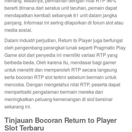
menang. Misalnya, permainan dengan nilai RTP 96%
berarti dimana dari seratus unit taruhan, pemain dapat
mendapatkan kembali sebanyak 61 unit dalam jangka
panjang. Informasi ini sering dilaporkan di forum slot atau
media sosial.
Dalam industri perjudian, Return to Player juga berfungsi
oleh pengembang perangkat lunak seperti Pragmatic Play.
Game slot dari penyedia ini memiliki variasi RTP yang
berbeda-beda. Oleh karena itu, mendasar bagi gamer
untuk meneliti dan memperoleh RTP secara langsung
serta bocoran RTP slot terkini sebelum bermain untuk
mencoba. Dengan mengetahui nilai RTP, peserta dapat
memperbaiki pengalaman bermain mereka dan
meningkatkan peluang kemenangan di slot bersinar
sekarang ini.
Tinjauan Bocoran Return to Player
Slot Terbaru