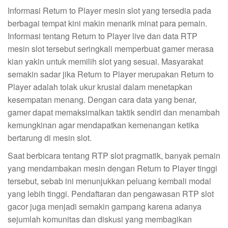
Informasi Return to Player mesin slot yang tersedia pada
berbagai tempat kini makin menarik minat para pemain.
Informasi tentang Return to Player live dan data RTP
mesin slot tersebut seringkali memperbuat gamer merasa
kian yakin untuk memilih slot yang sesuai. Masyarakat
semakin sadar jika Return to Player merupakan Return to
Player adalah tolak ukur krusial dalam menetapkan
kesempatan menang. Dengan cara data yang benar,
gamer dapat memaksimalkan taktik sendiri dan menambah
kemungkinan agar mendapatkan kemenangan ketika
bertarung di mesin slot.
Saat berbicara tentang RTP slot pragmatik, banyak pemain
yang mendambakan mesin dengan Return to Player tinggi
tersebut, sebab ini menunjukkan peluang kembali modal
yang lebih tinggi. Pendaftaran dan pengawasan RTP slot
gacor juga menjadi semakin gampang karena adanya
sejumlah komunitas dan diskusi yang membagikan