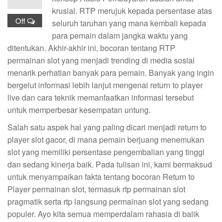
krusial. RTP merujuk kepada persentase atas
Off
seluruh taruhan yang mana kembali kepada
para pemain dalam jangka waktu yang
ditentukan. Akhir-akhir ini, bocoran tentang RTP
permainan slot yang menjadi trending di media sosial
menarik perhatian banyak para pemain. Banyak yang ingin
bergelut informasi lebih lanjut mengenai return to player
live dan cara teknik memanfaatkan informasi tersebut
untuk memperbesar kesempatan untung.
Salah satu aspek hal yang paling dicari menjadi return to
player slot gacor, di mana pemain berjuang menemukan
slot yang memiliki persentase pengembalian yang tinggi
dan sedang kinerja baik. Pada tulisan ini, kami bermaksud
untuk menyampaikan fakta tentang bocoran Return to
Player permainan slot, termasuk rtp permainan slot
pragmatik serta rtp langsung permainan slot yang sedang
populer. Ayo kita semua memperdalam rahasia di balik