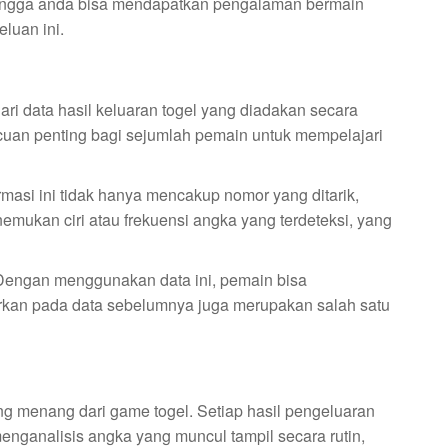
ehingga anda bisa mendapatkan pengalaman bermain
luan ini.
ari data hasil keluaran togel yang diadakan secara
 acuan penting bagi sejumlah pemain untuk mempelajari
rmasi ini tidak hanya mencakup nomor yang ditarik,
emukan ciri atau frekuensi angka yang terdeteksi, yang
 Dengan menggunakan data ini, pemain bisa
rkan pada data sebelumnya juga merupakan salah satu
g menang dari game togel. Setiap hasil pengeluaran
menganalisis angka yang muncul tampil secara rutin,