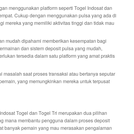
an menggunakan platform seperti Togel Indosat dan
u tempat. Cukup dengan menggunakan pulsa yang ada di
 mereka yang memiliki aktivitas tinggi dan tidak mau
 dan mudah dipahami memberikan kesempatan bagi
 permainan dan sistem deposit pulsa yang mudah,
rlukan tersedia dalam satu platform yang amat praktis
masalah saat proses transaksi atau bertanya seputar
 pemain, yang memungkinkan mereka untuk terpusat
Indosat Togel dan Togel Tri merupakan dua pilihan
 yang mana membantu pengguna dalam proses deposit
emikat banyak pemain yang mau merasakan pengalaman