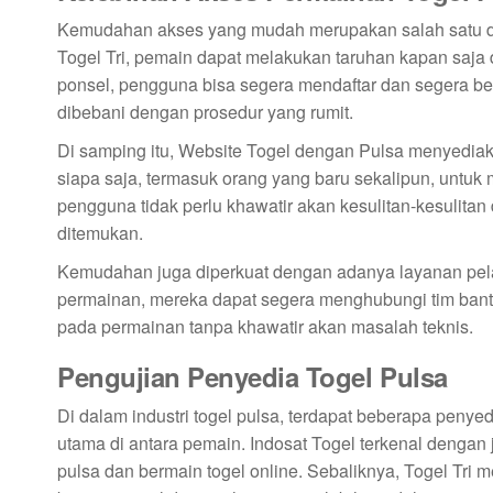
Kemudahan akses yang mudah merupakan salah satu day
Togel Tri, pemain dapat melakukan taruhan kapan saja
ponsel, pengguna bisa segera mendaftar dan segera ber
dibebani dengan prosedur yang rumit.
Di samping itu, Website Togel dengan Pulsa menyedi
siapa saja, termasuk orang yang baru sekalipun, untuk 
pengguna tidak perlu khawatir akan kesulitan-kesulitan
ditemukan.
Kemudahan juga diperkuat dengan adanya layanan pelan
permainan, mereka dapat segera menghubungi tim bant
pada permainan tanpa khawatir akan masalah teknis.
Pengujian Penyedia Togel Pulsa
Di dalam industri togel pulsa, terdapat beberapa peny
utama di antara pemain. Indosat Togel terkenal denga
pulsa dan bermain togel online. Sebaliknya, Togel Tr