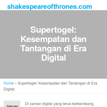
Skip
shakespeareofthrones.com
to
the
content
Supertogel:
Kesempatan dan
Tantangan di Era
Digital
Home
»
Supertogel: Kesempatan dan Tantangan di Era
Digital
Di zaman digital yang terus berkembang,
Januar