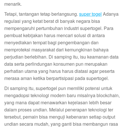
menarik.
Tetapi, tantangan tetap berlangsung.
super togel
Adanya
regulasi yang ketat berat di banyak negara bisa
mempengaruhi pertumbuhan industri supertogel. Para
pembuat kebijakan harus mencari solusi di antara
menyediakan tempat bagi pengembangan dan
memproteksi masyarakat dari kemungkinan bahaya
perjudian berlebihan. Di samping itu, isu keamanan data
data serta perlindungan konsumen pun merupakan
perhatian utama yang harus harus diatasi agar peserta
merasa aman ketika berpartisipasi pada supertogel.
Di samping itu, supertogel pun memiliki potensi untuk
mengadopsi teknologi modern baru misalnya blockchain,
yang mana dapat menawarkan kejelasan lebih besar
dalam proses undian. Melalui penerapan teknologi ter
tersebut, pemain bisa menguji kebenaran setiap output
undian secara mudah, yang ganti bisa membangun rasa