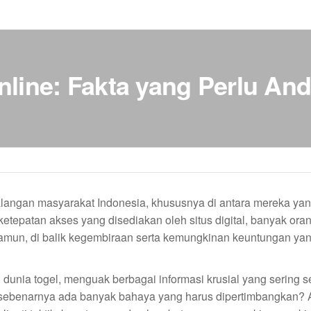
nline: Fakta yang Perlu An
kalangan masyarakat Indonesia, khususnya di antara mereka 
epatan akses yang disediakan oleh situs digital, banyak orang 
Namun, di balik kegembiraan serta kemungkinan keuntungan yan
hi dunia togel, menguak berbagai informasi krusial yang sering s
benarnya ada banyak bahaya yang harus dipertimbangkan? Ayo 