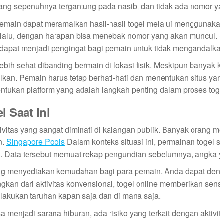
yang sepenuhnya tergantung pada nasib, dan tidak ada nomor y
pemain dapat meramalkan hasil-hasil togel melalui menggunak
 lalu, dengan harapan bisa menebak nomor yang akan muncul. S
apat menjadi pengingat bagi pemain untuk tidak mengandalkan
lebih sehat dibanding bermain di lokasi fisik. Meskipun banya
alkan. Pemain harus tetap berhati-hati dan menentukan situs y
ntukan platform yang adalah langkah penting dalam proses toge
 Saat Ini
tivitas yang sangat diminati di kalangan publik. Banyak orang
n.
Singapore Pools
Dalam konteks situasi ini, permainan togel
ata tersebut memuat rekap pengundian sebelumnya, angka yang
aring menyediakan kemudahan bagi para pemain. Anda dapat deng
ngkan dari aktivitas konvensional, togel online memberikan sen
elakukan taruhan kapan saja dan di mana saja.
 menjadi sarana hiburan, ada risiko yang terkait dengan aktivi