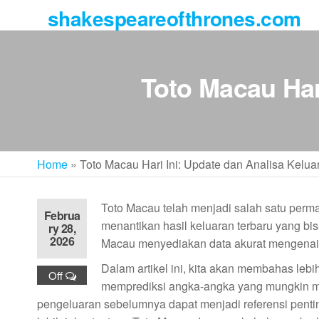
Skip
shakespeareofthrones.com
to
the
content
Toto Macau Har
Home
»
Toto Macau Hari Ini: Update dan Analisa Kelua
Toto Macau telah menjadi salah satu permai
Februa
menantikan hasil keluaran terbaru yang b
ry 28,
2026
Macau menyediakan data akurat mengenai p
Dalam artikel ini, kita akan membahas leb
Off
memprediksi angka-angka yang mungkin mu
pengeluaran sebelumnya dapat menjadi referensi penti