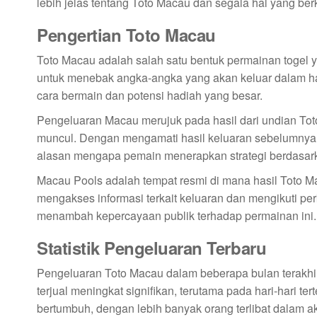
lebih jelas tentang Toto Macau dan segala hal yang be
Pengertian Toto Macau
Toto Macau adalah salah satu bentuk permainan togel 
untuk menebak angka-angka yang akan keluar dalam ha
cara bermain dan potensi hadiah yang besar.
Pengeluaran Macau merujuk pada hasil dari undian Toto
muncul. Dengan mengamati hasil keluaran sebelumnya, 
alasan mengapa pemain menerapkan strategi berdasark
Macau Pools adalah tempat resmi di mana hasil Toto M
mengakses informasi terkait keluaran dan mengikuti pe
menambah kepercayaan publik terhadap permainan ini.
Statistik Pengeluaran Terbaru
Pengeluaran Toto Macau dalam beberapa bulan terakhir
terjual meningkat signifikan, terutama pada hari-hari t
bertumbuh, dengan lebih banyak orang terlibat dalam akti