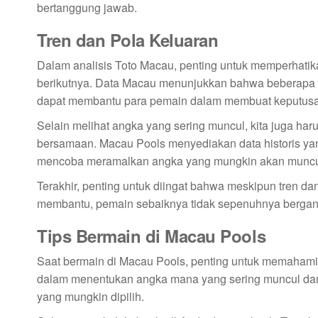
bertanggung jawab.
Tren dan Pola Keluaran
Dalam analisis Toto Macau, penting untuk memperhati
berikutnya. Data Macau menunjukkan bahwa beberapa an
dapat membantu para pemain dalam membuat keputusan 
Selain melihat angka yang sering muncul, kita juga ha
bersamaan. Macau Pools menyediakan data historis yan
mencoba meramalkan angka yang mungkin akan muncul 
Terakhir, penting untuk diingat bahwa meskipun tren dan
membantu, pemain sebaiknya tidak sepenuhnya bergantu
Tips Bermain di Macau Pools
Saat bermain di Macau Pools, penting untuk memahami
dalam menentukan angka mana yang sering muncul dan
yang mungkin dipilih.