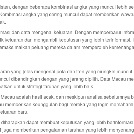
ten, dengan beberapa kombinasi angka yang muncul lebih serin
Kombinasi angka yang sering muncul dapat memberikan wawa
ak.
ormasi dan data mengenai keluaran. Dengan memperbarui infor
tik keluaran dan mengambil keputusan yang lebih terinformasi.
memaksimalkan peluang mereka dalam memperoleh kemenanga
ran yang jelas mengenai pola dan tren yang mungkin muncul.
muncul dibandingkan dengan yang jarang dipilih. Data Macau 
atkan untuk strategi taruhan yang lebih baik.
an Macau adalah hasil acak, dan meskipun analisa sebelumnya bi
 memberikan keunggulan bagi mereka yang ingin memahami kara
eluaran baru.
 diharapkan dapat membuat keputusan yang lebih berinformasi 
i juga memberikan pengalaman taruhan yang lebih menyenangka