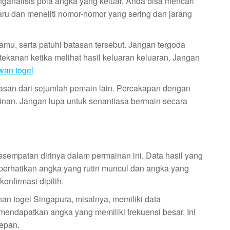
ganalisis pola angka yang keluar, Anda bisa mencari
aru dan meneliti nomor-nomor yang sering dan jarang
amu, serta patuhi batasan tersebut. Jangan tergoda
ekanan ketika melihat hasil keluaran keluaran. Jangan
wan togel
asan dari sejumlah pemain lain. Percakapan dengan
nan. Jangan lupa untuk senantiasa bermain secara
sempatan dirinya dalam permainan ini. Data hasil yang
erhatikan angka yang rutin muncul dan angka yang
nfirmasi dipilih.
an togel Singapura, misalnya, memiliki data
mendapatkan angka yang memiliki frekuensi besar. Ini
epan.