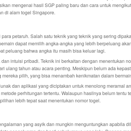
sikan mengenai hasil SGP paling baru dan cara untuk mengikuti
n di alam togel Singapore.
i para petaruh. Salah satu teknik yang teknik yang sering dipak
main dapat memilih angka-angka yang lebih berpeluang akan k
at peluang bahwa angka itu masih bisa keluar lagi.
 dan intuisi pribadi. Teknik ini berkaitan dengan menentukan 
hari ulang tahun atau acara penting. Meskipun belum ada kepa
 mereka pilih, yang bisa menambah kenikmatan dalam bermain
unak dan aplikasi yang diciptakan untuk menolong meramal angk
metode perhitungan tertentu. Walaupun hasilnya belum tentu te
lihan lebih tepat saat menentukan nomor togel.
pengalaman yang asyik dan mungkin menguntungkan apabila dil