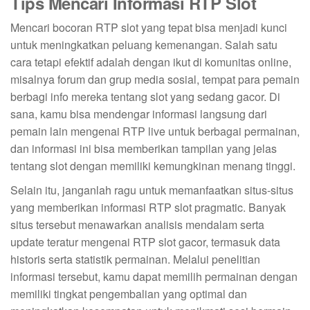
Tips Mencari Informasi RTP Slot
Mencari bocoran RTP slot yang tepat bisa menjadi kunci
untuk meningkatkan peluang kemenangan. Salah satu
cara tetapi efektif adalah dengan ikut di komunitas online,
misalnya forum dan grup media sosial, tempat para pemain
berbagi info mereka tentang slot yang sedang gacor. Di
sana, kamu bisa mendengar informasi langsung dari
pemain lain mengenai RTP live untuk berbagai permainan,
dan informasi ini bisa memberikan tampilan yang jelas
tentang slot dengan memiliki kemungkinan menang tinggi.
Selain itu, janganlah ragu untuk memanfaatkan situs-situs
yang memberikan informasi RTP slot pragmatic. Banyak
situs tersebut menawarkan analisis mendalam serta
update teratur mengenai RTP slot gacor, termasuk data
historis serta statistik permainan. Melalui penelitian
informasi tersebut, kamu dapat memilih permainan dengan
memiliki tingkat pengembalian yang optimal dan