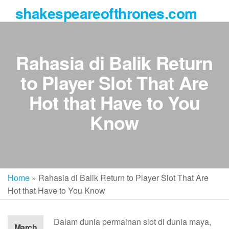
Skip
shakespeareofthrones.com
to
the
content
Rahasia di Balik Return
to Player Slot That Are
Hot that Have to You
Know
Home
»
Rahasia di Balik Return to Player Slot That Are
Hot that Have to You Know
Dalam dunia permainan slot di dunia maya,
March