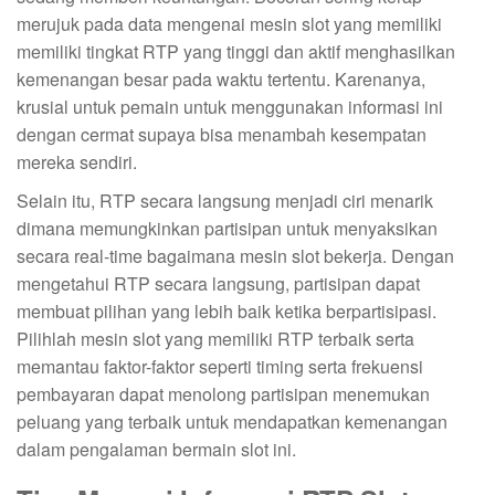
merujuk pada data mengenai mesin slot yang memiliki
memiliki tingkat RTP yang tinggi dan aktif menghasilkan
kemenangan besar pada waktu tertentu. Karenanya,
krusial untuk pemain untuk menggunakan informasi ini
dengan cermat supaya bisa menambah kesempatan
mereka sendiri.
Selain itu, RTP secara langsung menjadi ciri menarik
dimana memungkinkan partisipan untuk menyaksikan
secara real-time bagaimana mesin slot bekerja. Dengan
mengetahui RTP secara langsung, partisipan dapat
membuat pilihan yang lebih baik ketika berpartisipasi.
Pilihlah mesin slot yang memiliki RTP terbaik serta
memantau faktor-faktor seperti timing serta frekuensi
pembayaran dapat menolong partisipan menemukan
peluang yang terbaik untuk mendapatkan kemenangan
dalam pengalaman bermain slot ini.