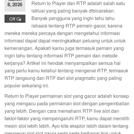
Return to Player dan RTP adalah salah satu
8, 2026
istilusi yang paling banyak dibicarakan.
Banyak pengguna yang ingin tahu tahu
Off
rahasia tentang RTP pemain gacor, karena
mereka mereka percaya dengan mengetahui informasi
informasi dapat dapat meningkatkan peluang untuk untuk
kemenangan. Apakah kamu juga termasuk pemain yang
ingin tahu tentang informasi RTP pemain dan metode
kerjanya? Artikel ini hendak menyampaikan semua hal
yang perlu kamu ketahui tentang mengenai RTP, termasuk
RTP langsung dan RTP dari slot pragmatic yang paling
populer sekarang ini.
Return to Player permainan slot yang gacor adalah konsep
yang mengacu pada permainan slot dengan pengembalian
yang lebih. Dengan cara memahami RTP live slot dan
faktor-faktor yang mempengaruhi RTP, kamu dapat memilih
mesin slot lebih lebih. Ayo kita eksplor lebih dalam tentang
mengenai slot slot gacor serta serta berbagai tips untuk