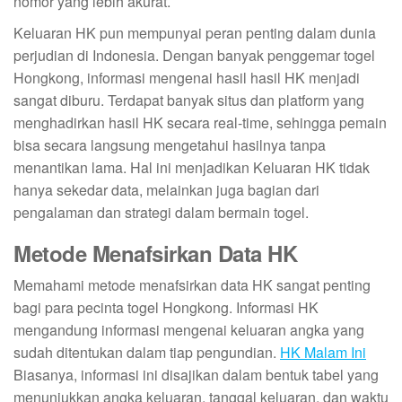
nomor yang lebih akurat.
Keluaran HK pun mempunyai peran penting dalam dunia
perjudian di Indonesia. Dengan banyak penggemar togel
Hongkong, informasi mengenai hasil hasil HK menjadi
sangat diburu. Terdapat banyak situs dan platform yang
menghadirkan hasil HK secara real-time, sehingga pemain
bisa secara langsung mengetahui hasilnya tanpa
menantikan lama. Hal ini menjadikan Keluaran HK tidak
hanya sekedar data, melainkan juga bagian dari
pengalaman dan strategi dalam bermain togel.
Metode Menafsirkan Data HK
Memahami metode menafsirkan data HK sangat penting
bagi para pecinta togel Hongkong. Informasi HK
mengandung informasi mengenai keluaran angka yang
sudah ditentukan dalam tiap pengundian.
HK Malam Ini
Biasanya, informasi ini disajikan dalam bentuk tabel yang
menunjukkan angka keluaran, tanggal keluaran, dan waktu