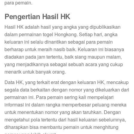
para pemain.
Pengertian Hasil HK
Hasil HK adalah hasil yang angka yang dipublikasikan
dalam permainan togel Hongkong. Setiap hari, angka
keluaran ini selalu dinantikan sebagai para pemain
berharap untuk meraih nasib baik. Keluaran ini biasanya
diadakan pada jam tertentu, baik siang maupun malam,
yang menjadikannya sebagai sebuah acara yang cukup
menarik untuk banyak orang.
Data HK, yang terkait erat dengan keluaran HK, mencakup
segala data berkaitan dengan nomor yang dikeluarkan dari
permainan ini. Para pemain sering kali mempelajari
informasi ini dalam rangka memperbesar peluang mereka
untuk menentukan nomor yang akan taruhkan. Dengan
mengetahui pola tertentu dari hasil keluaran sebelumnya,
diharapkan bisa membantu pemain untuk menghitung