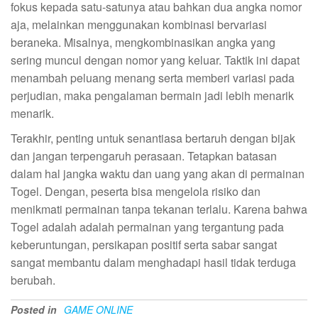
fokus kepada satu-satunya atau bahkan dua angka nomor
aja, melainkan menggunakan kombinasi bervariasi
beraneka. Misalnya, mengkombinasikan angka yang
sering muncul dengan nomor yang keluar. Taktik ini dapat
menambah peluang menang serta memberi variasi pada
perjudian, maka pengalaman bermain jadi lebih menarik
menarik.
Terakhir, penting untuk senantiasa bertaruh dengan bijak
dan jangan terpengaruh perasaan. Tetapkan batasan
dalam hal jangka waktu dan uang yang akan di permainan
Togel. Dengan, peserta bisa mengelola risiko dan
menikmati permainan tanpa tekanan terlalu. Karena bahwa
Togel adalah adalah permainan yang tergantung pada
keberuntungan, persikapan positif serta sabar sangat
sangat membantu dalam menghadapi hasil tidak terduga
berubah.
Posted in
GAME ONLINE