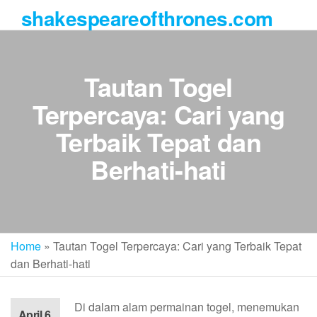
Skip
shakespeareofthrones.com
to
the
content
Tautan Togel
Terpercaya: Cari yang
Terbaik Tepat dan
Berhati-hati
Home
»
Tautan Togel Terpercaya: Cari yang Terbaik Tepat
dan Berhati-hati
Di dalam alam permainan togel, menemukan
April 6,