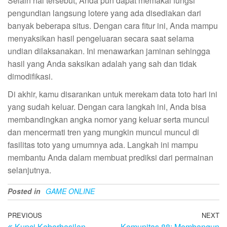
Selain hal tersebut, Anda pun dapat memakai fungsi
pengundian langsung lotere yang ada disediakan dari
banyak beberapa situs. Dengan cara fitur ini, Anda mampu
menyaksikan hasil pengeluaran secara saat selama
undian dilaksanakan. Ini menawarkan jaminan sehingga
hasil yang Anda saksikan adalah yang sah dan tidak
dimodifikasi.
Di akhir, kamu disarankan untuk merekam data toto hari ini
yang sudah keluar. Dengan cara langkah ini, Anda bisa
membandingkan angka nomor yang keluar serta muncul
dan mencermati tren yang mungkin muncul muncul di
fasilitas toto yang umumnya ada. Langkah ini mampu
membantu Anda dalam membuat prediksi dari permainan
selanjutnya.
Posted in
GAME ONLINE
Post
Previous
PREVIOUS
NEXT
N
Kunci Keberhasilan
Komunitas 88: Membangun