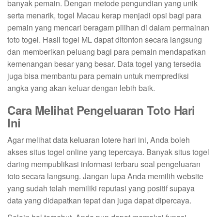
banyak pemain. Dengan metode pengundian yang unik
serta menarik, togel Macau kerap menjadi opsi bagi para
pemain yang mencari beragam pilihan di dalam permainan
toto togel. Hasil togel ML dapat ditonton secara langsung
dan memberikan peluang bagi para pemain mendapatkan
kemenangan besar yang besar. Data togel yang tersedia
juga bisa membantu para pemain untuk memprediksi
angka yang akan keluar dengan lebih baik.
Cara Melihat Pengeluaran Toto Hari
Ini
Agar melihat data keluaran lotere hari ini, Anda boleh
akses situs togel online yang tepercaya. Banyak situs togel
daring mempublikasi informasi terbaru soal pengeluaran
toto secara langsung. Jangan lupa Anda memilih website
yang sudah telah memiliki reputasi yang positif supaya
data yang didapatkan tepat dan juga dapat dipercaya.