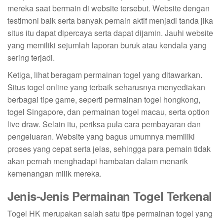
mereka saat bermain di website tersebut. Website dengan
testimoni baik serta banyak pemain aktif menjadi tanda jika
situs itu dapat dipercaya serta dapat dijamin. Jauhi website
yang memiliki sejumlah laporan buruk atau kendala yang
sering terjadi.
Ketiga, lihat beragam permainan togel yang ditawarkan.
Situs togel online yang terbaik seharusnya menyediakan
berbagai tipe game, seperti permainan togel hongkong,
togel Singapore, dan permainan togel macau, serta option
live draw. Selain itu, periksa pula cara pembayaran dan
pengeluaran. Website yang bagus umumnya memiliki
proses yang cepat serta jelas, sehingga para pemain tidak
akan pernah menghadapi hambatan dalam menarik
kemenangan milik mereka.
Jenis-Jenis Permainan Togel Terkenal
Togel HK merupakan salah satu tipe permainan togel yang