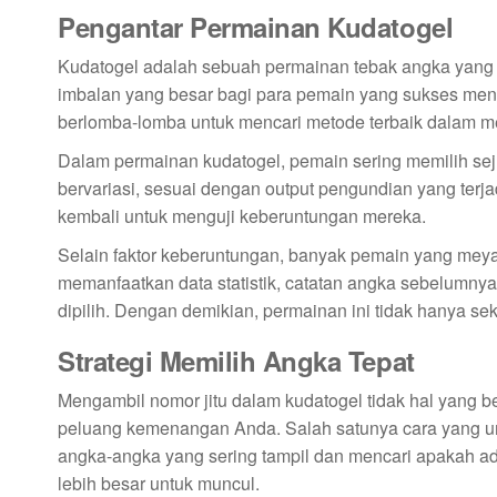
Pengantar Permainan Kudatogel
Kudatogel adalah sebuah permainan tebak angka yang po
imbalan yang besar bagi para pemain yang sukses men
berlomba-lomba untuk mencari metode terbaik dalam me
Dalam permainan kudatogel, pemain sering memilih se
bervariasi, sesuai dengan output pengundian yang ter
kembali untuk menguji keberuntungan mereka.
Selain faktor keberuntungan, banyak pemain yang meya
memanfaatkan data statistik, catatan angka sebelumn
dipilih. Dengan demikian, permainan ini tidak hanya se
Strategi Memilih Angka Tepat
Mengambil nomor jitu dalam kudatogel tidak hal yang
peluang kemenangan Anda. Salah satunya cara yang um
angka-angka yang sering tampil dan mencari apakah ada
lebih besar untuk muncul.