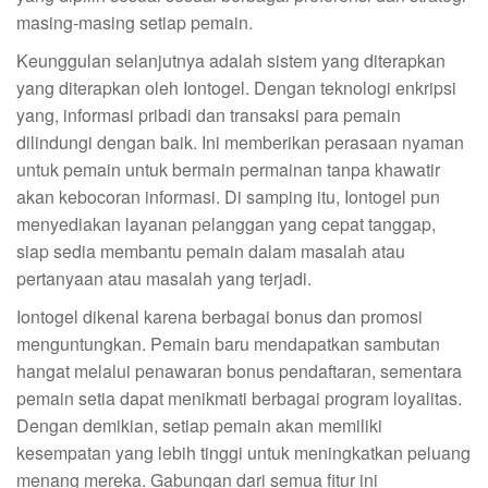
masing-masing setiap pemain.
Keunggulan selanjutnya adalah sistem yang diterapkan
yang diterapkan oleh Iontogel. Dengan teknologi enkripsi
yang, informasi pribadi dan transaksi para pemain
dilindungi dengan baik. Ini memberikan perasaan nyaman
untuk pemain untuk bermain permainan tanpa khawatir
akan kebocoran informasi. Di samping itu, Iontogel pun
menyediakan layanan pelanggan yang cepat tanggap,
siap sedia membantu pemain dalam masalah atau
pertanyaan atau masalah yang terjadi.
Iontogel dikenal karena berbagai bonus dan promosi
menguntungkan. Pemain baru mendapatkan sambutan
hangat melalui penawaran bonus pendaftaran, sementara
pemain setia dapat menikmati berbagai program loyalitas.
Dengan demikian, setiap pemain akan memiliki
kesempatan yang lebih tinggi untuk meningkatkan peluang
menang mereka. Gabungan dari semua fitur ini