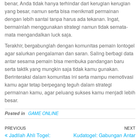
benar, Anda tidak hanya terhindar dari kerugian kerugian
yang besar, namun serta bisa menikmati permainan
dengan lebih santai tanpa harus ada tekanan. Ingat,
bermainlah menggunakan strategi namun tidak semata-
mata mengandalkan luck saja.
Terakhir, bergabunglah dengan komunitas pemain Iontogel
agar salurkan pengalaman dan saran. Saling berbagi data
antar sesama pemain bisa membuka pandangan baru
serta taktik yang mungkin saja tidak kamu gunakan.
Berinteraksi dalam komunitas ini serta mampu memotivasi
kamu agar tetap berpegang teguh dalam strategi
permainan kamu, agar peluang sukses kamu menjadi lebih
besar.
Posted in
GAME ONLINE
Post
Previous
PREVIOUS
NEXT
N
Jadilah Ahli Togel:
Kudatogel: Gabungan Antar
Post
Po