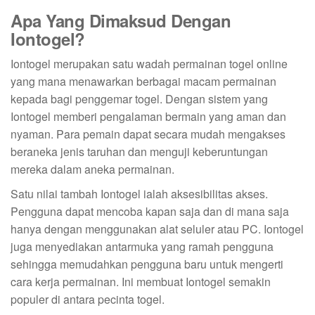
Apa Yang Dimaksud Dengan
Iontogel?
Iontogel merupakan satu wadah permainan togel online
yang mana menawarkan berbagai macam permainan
kepada bagi penggemar togel. Dengan sistem yang
Iontogel memberi pengalaman bermain yang aman dan
nyaman. Para pemain dapat secara mudah mengakses
beraneka jenis taruhan dan menguji keberuntungan
mereka dalam aneka permainan.
Satu nilai tambah Iontogel ialah aksesibilitas akses.
Pengguna dapat mencoba kapan saja dan di mana saja
hanya dengan menggunakan alat seluler atau PC. Iontogel
juga menyediakan antarmuka yang ramah pengguna
sehingga memudahkan pengguna baru untuk mengerti
cara kerja permainan. Ini membuat Iontogel semakin
populer di antara pecinta togel.