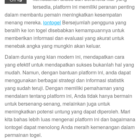
tersedia, platform ini memiliki peranan penting
dalam membantu pemain meningkatkan kesempatan
menang mereka.
iontogel
Bersejumlah pengguna yang
beralih ke ion togel disebabkan kemampuannya untuk
memberikan informasi dan evaluasi yang akurat untuk
menebak angka yang mungkin akan keluar.
Dalam dunia yang kian modern ini, mendapatkan cara
yang efektif untuk mendapatkan sukses bukanlah hal yang
mudah. Namun, dengan bantuan platform ini, anda dapat
menggunakan berbagai strategi dan informasi statistik
yang sudah teruji. Dengan memiliki pemahaman yang
mendalam tentang platform ini, Anda tidak hanya bermain
untuk bersenang-senang, melainkan juga untuk
meningkatkan potensi untung yang dapat diperoleh. Mari
kita bahas lebih luas mengenai platform ini dan bagaimana
iontogel dapat menolong Anda meraih kemenangan dalam
permainan togel.