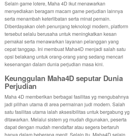
Selain game lotere, Maha 4D ikut menawarkan
menyediakan beragam macam game perjudian lainnya
serta menambah keterlibatan serta minat pemain.
Diberdayakan oleh penunjang teknologi modern, platform
tersebut selalu berusaha untuk meningkatkan kesan
pemakai serta menawarkan layanan pelanggan yang
cepat tanggap. Ini membuat Maha4D menjadi salah satu
opsi belakang untuk orang-orang yang sedang mencari
kesenangan dalam dunia perjudian masa kini.
Keunggulan Maha4D seputar Dunia
Perjudian
Maha 4D memberikan berbagai fasilitas yg mengubahnya
jadi pilihan utama di area permainan judi modern. Salah
satu fasilitas utama ialah aksesibilitas untuk bergabung yg
ditawarkan. Melalui sistem yg mudah digunakan, peserta
dapat dengan mudah mendaftar atau segera bertaruh
hanya dalam beberapa menit. Selain itu, Maha4D selain