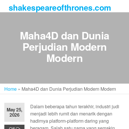
Skip
shakespeareofthrones.com
to
the
content
Maha4D dan Dunia
Perjudian Modern
Modern
Home
»
Maha4D dan Dunia Perjudian Modern Modern
Dalam beberapa tahun terakhir, industri judi
May 25,
menjadi lebih rumit dan menarik dengan
2026
hadirnya platform-platform daring yang
beragam. Salah satu nama yang semakin
Off