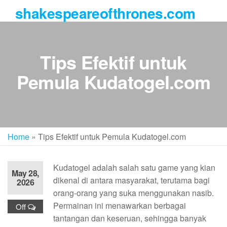
Skip
shakespeareofthrones.com
to
the
content
Tips Efektif untuk
Pemula Kudatogel.com
Home
»
Tips Efektif untuk Pemula Kudatogel.com
Kudatogel adalah salah satu game yang kian
May 28,
dikenal di antara masyarakat, terutama bagi
2026
orang-orang yang suka menggunakan nasib.
Permainan ini menawarkan berbagai
Off
tantangan dan keseruan, sehingga banyak