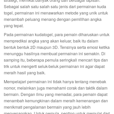
strategi, memikat banyak orang dari berbagai lapisan.
Sebagai salah satu salah satu jenis dari permainan kuda
togel, permainan ini menawarkan metode yang unik untuk
menambah peluang menang dengan pemilihan angka
yang tepat.
Pada permainan kudatogel, para pemain diharuskan untuk
memprediksi angka yang akan keluar, baik itu dalam
bentuk bentuk 2D maupun 3D. Tensinya serta emosi ketika
menunggu hasilnya membuat permainan ini semakin. Di
samping itu, beberapa pemula seringkali mencari tips dan
trik untuk mengerti seluk-beluk permainan ini agar dapat
meraih hasil yang baik.
Mempelajari permainan ini tidak hanya tentang menebak
nomor, melainkan juga memahami corak dan taktik dalam
bermain. Dengan ilmu yang memadai, para pemain dapat
menambah kemungkinan dalam meraih kemenangan dan
menikmati pengalaman bermain yang jauh lebih
menyenangkan. Untuk pemula, penting untuk memulai dari