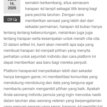
semakin berkembang, situs semacam
14,
2026
harapan 4d tampil sebagai titik terang bagi
para pecinta taruhan. Dengan cara
Off
memberikan sensasi yang lebih dari dari
sekadar permainan, harapan 4d bukan hanya
tentang tentang keberuntungan, melainkan juga juga
tentang harapan serta kesempatan untuk meraih cita-cita.
Di dalam artikel ini, kami akan meneliti apa saja yang
membuat harapan 4d menjadi pilihan yang menyita
perhatian untuk sejumlah individu dan cara platform ini
dapat memberikan asa baru bagi mereka penjudi.
Platform harapan4d menyediakan lebih dari sekadar
hanya beragam game; ini memfasilitasi komunitas yang
mendukung mendukung dan data yang berguna agar
membantu pemain mengambil pilihan yang baik. Apakah
Anda seorang individu pemula yang ingin mencoba nasib
dalam taruhan atau seorang veteran yang berpengalaman
yang mencari sensasi yang segar, harapan 4d memiliki hal