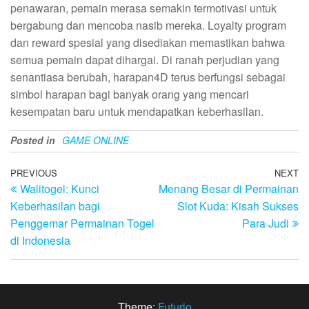
penawaran, pemain merasa semakin termotivasi untuk
bergabung dan mencoba nasib mereka. Loyalty program
dan reward spesial yang disediakan memastikan bahwa
semua pemain dapat dihargai. Di ranah perjudian yang
senantiasa berubah, harapan4D terus berfungsi sebagai
simbol harapan bagi banyak orang yang mencari
kesempatan baru untuk mendapatkan keberhasilan.
Posted in
GAME ONLINE
Post
Previous
PREVIOUS
NEXT
N
Walitogel: Kunci
Menang Besar di Permainan
Post
Po
navigation
Keberhasilan bagi
Slot Kuda: Kisah Sukses
Penggemar Permainan Togel
Para Judi
di Indonesia
Theme:
Futurio