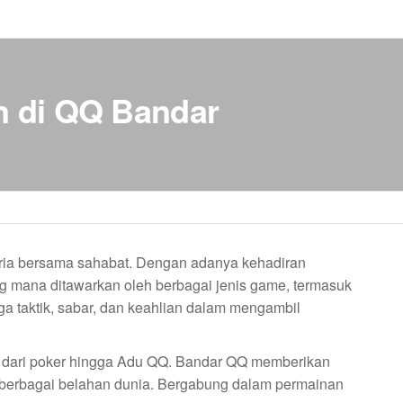
n di QQ Bandar
a ria bersama sahabat. Dengan adanya kehadiran
ng mana ditawarkan oleh berbagai jenis game, termasuk
 taktik, sabar, dan keahlian dalam mengambil
i dari poker hingga Adu QQ. Bandar QQ memberikan
 berbagai belahan dunia. Bergabung dalam permainan