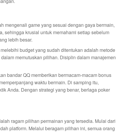
nangan.
lah mengenali game yang sesuai dengan gaya bermain,
eda, sehingga krusial untuk memahami setiap sebelum
ng lebih besar.
k melebihi budget yang sudah ditentukan adalah metode
uru dalam memutuskan pilihan. Disiplin dalam manajemen
Banyakan bandar QQ memberikan bermacam-macam bonus
memperpanjang waktu bermain. Di samping itu,
ik Anda. Dengan strategi yang benar, berlaga poker
ah ragam pilihan permainan yang tersedia. Mulai dari
ah platform. Melalui beragam pilihan ini, semua orang