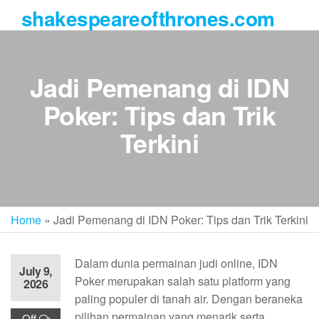
Skip
shakespeareofthrones.com
to
the
content
Jadi Pemenang di IDN
Poker: Tips dan Trik
Terkini
Home
»
Jadi Pemenang di IDN Poker: Tips dan Trik Terkini
Dalam dunia permainan judi online, IDN
July 9,
Poker merupakan salah satu platform yang
2026
paling populer di tanah air. Dengan beraneka
pilihan permainan yang menarik serta
Off