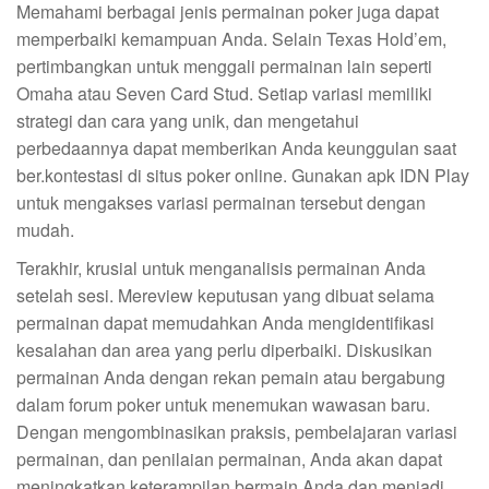
Memahami berbagai jenis permainan poker juga dapat
memperbaiki kemampuan Anda. Selain Texas Hold’em,
pertimbangkan untuk menggali permainan lain seperti
Omaha atau Seven Card Stud. Setiap variasi memiliki
strategi dan cara yang unik, dan mengetahui
perbedaannya dapat memberikan Anda keunggulan saat
ber.kontestasi di situs poker online. Gunakan apk IDN Play
untuk mengakses variasi permainan tersebut dengan
mudah.
Terakhir, krusial untuk menganalisis permainan Anda
setelah sesi. Mereview keputusan yang dibuat selama
permainan dapat memudahkan Anda mengidentifikasi
kesalahan dan area yang perlu diperbaiki. Diskusikan
permainan Anda dengan rekan pemain atau bergabung
dalam forum poker untuk menemukan wawasan baru.
Dengan mengombinasikan praksis, pembelajaran variasi
permainan, dan penilaian permainan, Anda akan dapat
meningkatkan keterampilan bermain Anda dan menjadi