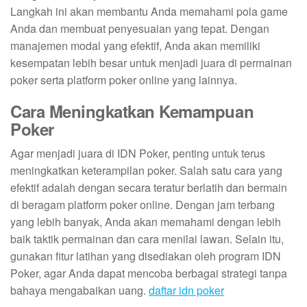
Langkah ini akan membantu Anda memahami pola game
Anda dan membuat penyesuaian yang tepat. Dengan
manajemen modal yang efektif, Anda akan memiliki
kesempatan lebih besar untuk menjadi juara di permainan
poker serta platform poker online yang lainnya.
Cara Meningkatkan Kemampuan
Poker
Agar menjadi juara di IDN Poker, penting untuk terus
meningkatkan keterampilan poker. Salah satu cara yang
efektif adalah dengan secara teratur berlatih dan bermain
di beragam platform poker online. Dengan jam terbang
yang lebih banyak, Anda akan memahami dengan lebih
baik taktik permainan dan cara menilai lawan. Selain itu,
gunakan fitur latihan yang disediakan oleh program IDN
Poker, agar Anda dapat mencoba berbagai strategi tanpa
bahaya mengabaikan uang.
daftar idn poker