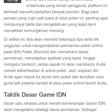
antarmuka yang ramah pengguna, platform ini
berhasil menarik perhatian banyak pemain. Bagi para
pemain yang ingin jadi juara di situs poker ini, penting agar
mempunyai taktik dan pengetahuan yang tepat demi
menaikkan kemungkinan menang.
Di artikel ini, kita akan meneliti beberapa tips serta trik
unggulan untuk mengendalikan permainan poker online
pada IDN Poker. Bermula dari memahami dasar
permainan, menetapkan aplikasi yang tepat, hingga
mengatur bankroll, setiap aspek ini akan membantu Anda
meraih keberhasilan di arena poker. Jadi, siapkan diri
Anda agar masuk ke dunia seru poker dan temukan cara
guna jadi peserta handal di situs poker online favorit Anda.
Taktik Dasar Game IDN
Salah satu rahasia untuk meraih kemenangan dalam IDN
ialah mengetahui strategi dasar permainan. Sebagai