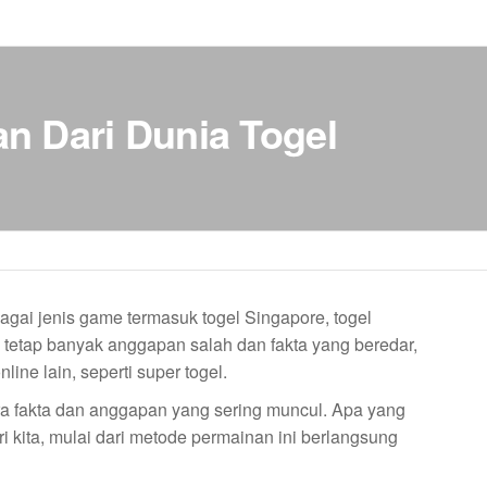
n Dari Dunia Togel
agai jenis game termasuk togel Singapore, togel
i, tetap banyak anggapan salah dan fakta yang beredar,
ne lain, seperti super togel.
ra fakta dan anggapan yang sering muncul. Apa yang
i kita, mulai dari metode permainan ini berlangsung